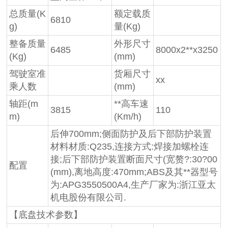
总质量(K
额定载质
6810
g)
量(Kg)
整备质量
外形尺寸
6485
8000x2**x3250
(Kg)
(mm)
驾驶室准
货厢尺寸
xx
乘人数
(mm)
轴距(m
**高车速
3815
110
m)
(Km/h)
后伸700mm;侧面防护及后下部防护装置
材料材质:Q235,连接方式:焊接加螺栓连
接;后下部防护装置断面尺寸(宽赘?:30?00
配置
(mm),离地高度:470mm;ABS及其**器型号
为:APG3550500A4,生产厂家为:浙江亚太
机电股份有限公司.
【底盘技术参数】