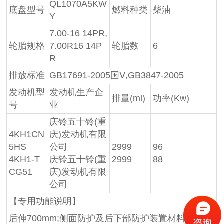
QL1070A5KW
底盘型号
燃料种类
柴油
Y
7.00-16 14PR,
轮胎规格
7.00R16 14P
轮胎数
6
R
排放标准
GB17691-2005国Ⅴ,GB3847-2005
发动机型
发动机生产企
排量(ml)
功率(Kw)
号
业
庆铃五十铃(重
4KH1CN
庆)发动机有限
5HS
公司
2999
96
4KH1-T
庆铃五十铃(重
2999
88
CG51
庆)发动机有限
公司
【专用功能说明】
后伸700mm;侧面防护及后下部防护装置材料材质:Q