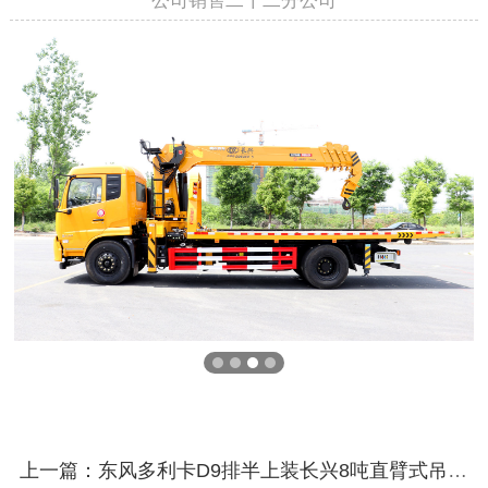
上一篇：东风多利卡D9排半上装长兴8吨直臂式吊机（清障带吊）