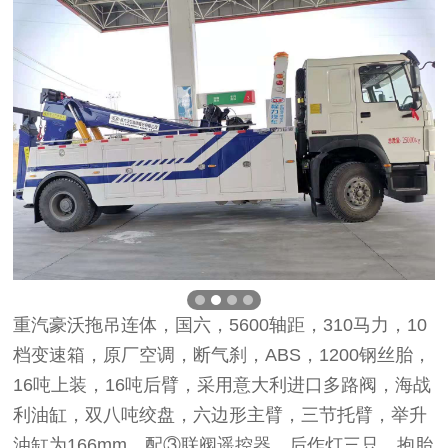
重汽豪沃拖吊连体，国六，5600轴距，310马力，10
档变速箱，原厂空调，断气刹，ABS，1200钢丝胎，
16吨上装，16吨后臂，采用意大利进口多路阀，海战
利油缸，双八吨绞盘，六边形主臂，三节托臂，举升
油缸为166mm，配③联阀遥控器。后作灯三只，抱胎