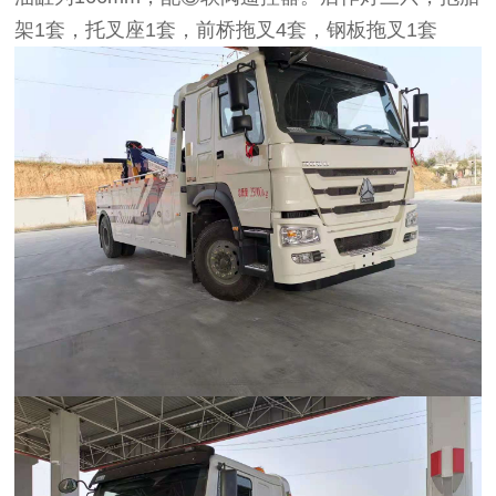
架1套，托叉座1套，前桥拖叉4套，钢板拖叉1套