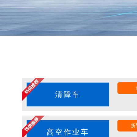
清障车
折
高空作业车