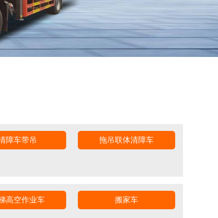
清障车带吊
拖吊联体清障车
梯高空作业车
搬家车