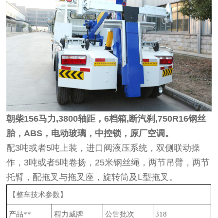
朝柴156马力,3800轴距，6档箱,断汽刹,750R16钢丝
胎，ABS，电动玻璃，中控锁，原厂空调。
配3吨或者5吨上装，进口阀液压系统，双侧联动操
作，3吨或者5吨卷扬，25米钢丝绳，两节吊臂，两节
托臂，配拖叉与拖叉座，旋转筒及L型拖叉。
【整车技术参数】
产品**
程力威牌
公告批次
318