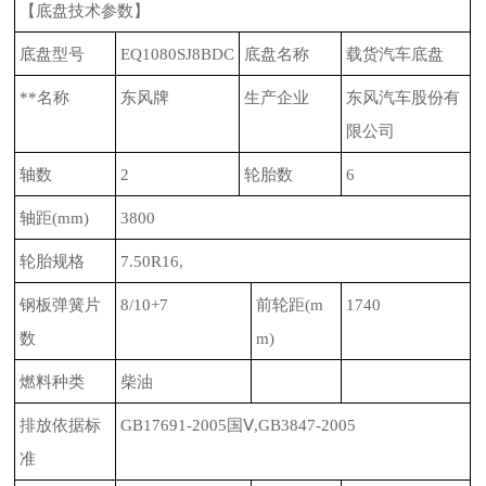
【底盘技术参数】
底盘型号
EQ1080SJ8BDC
底盘名称
载货汽车底盘
**名称
东风牌
生产企业
东风汽车股份有
限公司
轴数
2
轮胎数
6
轴距
(mm)
3800
轮胎规格
7.50R16,
钢板弹簧片
8/10+7
前轮距
(m
1740
数
m)
燃料种类
柴油
排放依据标
GB17691-2005
国Ⅴ
,GB3847-2005
准