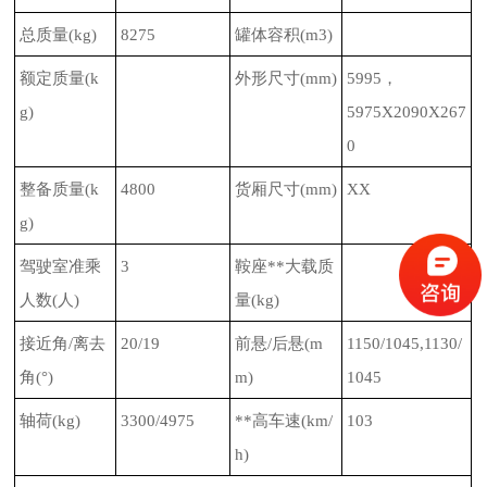
总质量
(kg)
8275
罐体容积
(m3)
额定质量
(k
外形尺寸
(mm)
5995
，
g)
5975X2090X267
0
整备质量
(k
4800
货厢尺寸
(mm)
XX
g)
驾驶室准乘
3
鞍座**大载质
人数
(
人
)
量
(kg)
接近角
/
离去
20/19
前悬
/
后悬
(m
1150/1045,1130/
角
(
°
)
m)
1045
轴荷
(kg)
3300/4975
**高车速
(km/
103
h)