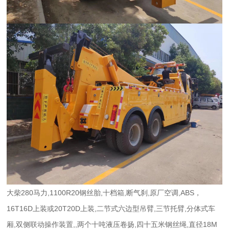
大柴280马力,1100R20钢丝胎,十档箱,断气刹,原厂空调,ABS，
16T16D上装或20T20D上装,二节式六边型吊臂,三节托臂,分体式车
厢,双侧联动操作装置,,两个十吨液压卷扬,四十五米钢丝绳,直径18M