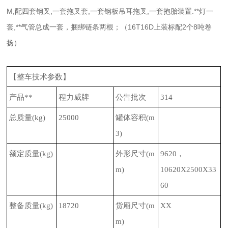
M,配四套钢叉,一套拖叉套,一套钢板吊耳拖叉,一套抱胎装置.**灯一
套,**气管总成一套，捆绑链条两根；（16T16D上装标配2个8吨卷
扬）
【整车技术参数】
产品**
程力威牌
公告批次
314
总质量
(kg)
25000
罐体容积
(m
3)
额定质量
(kg)
外形尺寸
(m
9620
，
m)
10620X2500X33
60
整备质量
(kg)
18720
货厢尺寸
(m
XX
m)