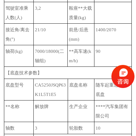
驾驶室准乘
3,2
鞍座**大载
人数
(
人
)
质量
(kg)
接近角
/
离去
21/10
前悬
/
后悬
1400/2070
角
(
°
)
(mm)
轴荷
(kg)
7000/18000(
二
**高车速
(k
90
轴组
)
m/h)
【底盘技术参数】
底盘型号
CA5250JSQP63
底盘名称
随车起重运输车
K1L5T1E5
底盘
**名称
解放牌
生产企业
****汽车集团有
限公司
轴数
3
轮胎数
10