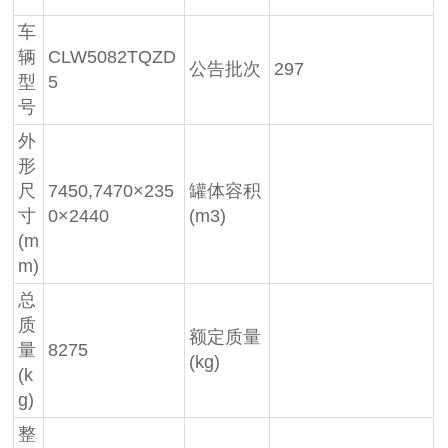
车
辆
CLW5082TQZD
公告批次
297
型
5
号
外
形
尺
7450,7470×235
罐体容积
寸
0×2440
(m3)
(m
m)
总
质
额定质量
量
8275
(kg)
(k
g)
整