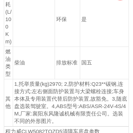
耗
(L/
10
环保
是
0
K
m)
燃
油
柴油
排放标准
国五
类
型
1,托举质量(kg)2970; 2,防护材料:Q23**碳钢,连
接方式:左右侧面防护装置与大梁螺栓连接;车身
其
本体及专用装置代替后防护装置,故豁免。3,随底
他
盘选装驾驶室。4,ABS型号:ABS/ASR-24V-4S/4
M,厂家:襄阳东风隆诚机械有限责任公司。选装
不同的外形图片。
程力威CLW5082TQZD5清障车底盘参数