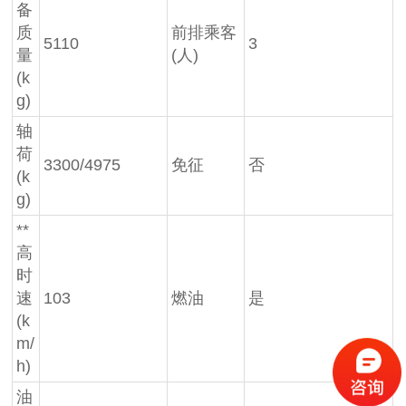
备
质
前排乘客
5110
3
量
(人)
(k
g)
轴
荷
3300/4975
免征
否
(k
g)
**
高
时
速
103
燃油
是
(k
m/
h)
油