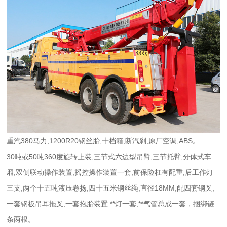
重汽380马力,1200R20钢丝胎,十档箱,断汽刹,原厂空调,ABS。
30吨或50吨360度旋转上装,三节式六边型吊臂,三节托臂,分体式车
厢,双侧联动操作装置,摇控操作装置一套,前保险杠有配重,后工作灯
三支,两个十五吨液压卷扬,四十五米钢丝绳,直径18MM,配四套钢叉,
一套钢板吊耳拖叉,一套抱胎装置.**灯一套,**气管总成一套，捆绑链
条两根。