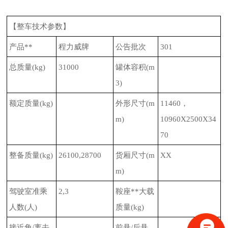
【整车技术参数】
产品**
程力威牌
公告批次
301
总质量
(kg)
31000
罐体容积
(m
3)
额定质量
(kg)
外形尺寸
(m
11460
，
m)
10960X2500X34
70
整备质量
(kg)
26100,28700
货厢尺寸
(m
XX
m)
驾驶室准乘
2,3
鞍座**大载
人数
(
人
)
质量
(kg)
接近角
/
离去
前悬
/
后悬