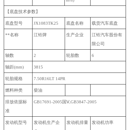
m/h)
【底盘技术参数】
底盘型号
JX1083TK25
底盘名称
载货汽车底盘
**名称
江铃牌
生产企业
江铃汽车股份有
限公司
轴数
2
轮胎数
6
轴距
(mm)
3815
轮胎规格
7.50R16LT 14PR
燃料种类
柴油
排放依据标
GB17691-2005
国Ⅴ
,GB3847-2005
准
发动机型号
发动机生产企
发动机排量
发动机功率