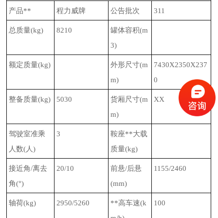
产品**
程力威牌
公告批次
311
总质量
(kg)
8210
罐体容积
(m
3)
额定质量
(kg)
外形尺寸
(m
7430X2350X237
m)
0
整备质量
(kg)
5030
货厢尺寸
(m
XX
m)
驾驶室准乘
3
鞍座**大载
人数
(
人
)
质量
(kg)
接近角
/
离去
20/10
前悬
/
后悬
1155/2460
角
(
°
)
(mm)
轴荷
(kg)
2950/5260
**高车速
(k
100