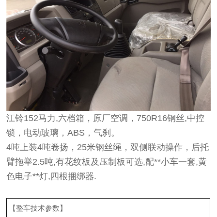
江铃152马力,六档箱，原厂空调，750R16钢丝,中控
锁，电动玻璃，ABS，气刹。
4吨上装4吨卷扬，25米钢丝绳，双侧联动操作，后托
臂拖举2.5吨,有花纹板及压制板可选,配**小车一套,黄
色电子**灯,四根捆绑器.
【整车技术参数】