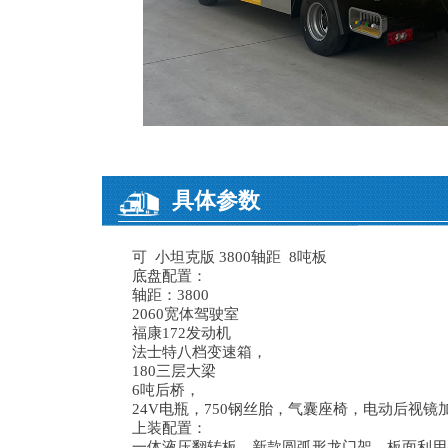
具体参数
可 小坦克版 3800轴距 8吨板
底盘配置：
轴距：3800
2060宽体驾驶室
福康172发动机
法士特八档变速箱，
180三层大梁
6吨后桥，
24V电瓶，750钢丝胎，气囊座椅，电动后视
上装配置：
一体液压翻转板，新款圆弧形龙门架，板面利用率更高，