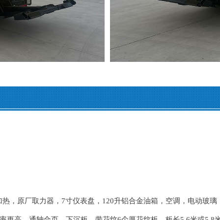
镜加热，原厂取力器，7寸仪表盘，120升铝合金油箱，空调，电动玻
通轴合页，下沉板，带花纹6个厚花纹板，板长5.6米或5.8米（4.16