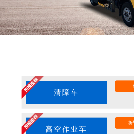
清障车
折
高空作业车