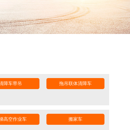
清障车带吊
拖吊联体清障车
梯高空作业车
搬家车