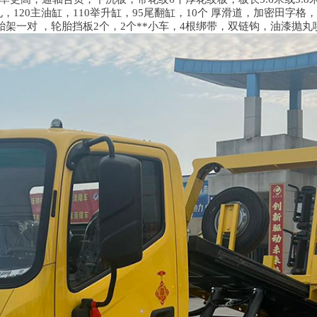
绳器孔，120主油缸，110举升缸，95尾翻缸，10个 厚滑道，加密田
架一对 ，轮胎挡板2个，2个**小车，4根绑带，双链钩，油漆抛丸