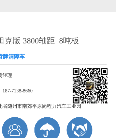
克版 3800轴距 8吨板
黄牌清障车
黄经理
7-7138-8660
北省随州市南郊平原岗程力汽车工业园