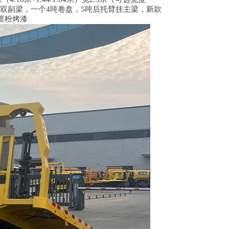
字格，双副梁，一个4吨卷盘，5吨后托臂挂主梁，新款
喷粉烤漆