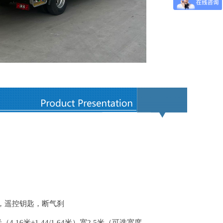
璃，遥控钥匙，断气刹
米+1.44/1.64米）宽2.5米（可选宽度