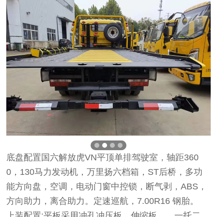
底盘配置国六解放虎VN平顶单排驾驶室，轴距360
0，130马力发动机，万里扬六档箱，ST后桥，多功
能方向盘，空调，电动门窗中控锁，断气剥，ABS，
方向助力，离合助力。定速巡航，7.00R16 钢胎。
上装配置:平板采用冲孔冲压板、伸缩板、，一托二