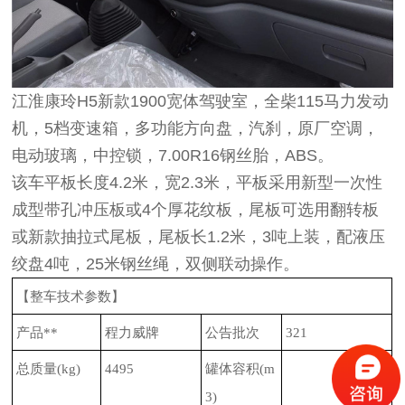
江淮康玲H5新款1900宽体驾驶室，全柴115马力发动
机，5档变速箱，多功能方向盘，汽刹，原厂空调，
电动玻璃，中控锁，7.00R16钢丝胎，ABS。
该车平板长度4.2米，宽2.3米，平板采用新型一次性
成型带孔冲压板或4个厚花纹板，尾板可选用翻转板
或新款抽拉式尾板，尾板长1.2米，3吨上装，配液压
绞盘4吨，25米钢丝绳，双侧联动操作。
【整车技术参数】
产品**
程力威牌
公告批次
321
总质量
(kg)
4495
罐体容积
(m
3)