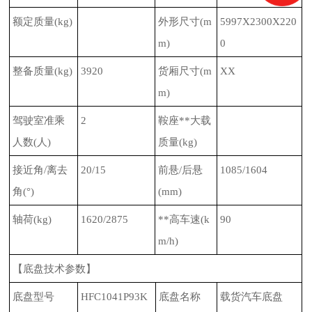
额定质量
(kg)
外形尺寸
(m
5997X2300X220
m)
0
整备质量
(kg)
3920
货厢尺寸
(m
XX
m)
驾驶室准乘
2
鞍座**大载
人数
(
人
)
质量
(kg)
接近角
/
离去
20/15
前悬
/
后悬
1085/1604
角
(
°
)
(mm)
轴荷
(kg)
1620/2875
**高车速
(k
90
m/h)
【底盘技术参数】
底盘型号
HFC1041P93K
底盘名称
载货汽车底盘