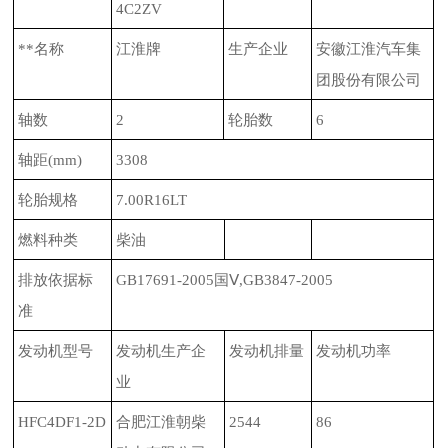
4C2ZV
**名称
江淮牌
生产企业
安徽江淮汽车集
团股份有限公司
轴数
2
轮胎数
6
轴距
(mm)
3308
轮胎规格
7.00R16LT
燃料种类
柴油
排放依据标
GB17691-2005
国Ⅴ
,GB3847-2005
准
发动机型号
发动机生产企
发动机排量
发动机功率
业
HFC4DF1-2D
合肥江淮朝柴
2544
8
6