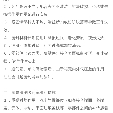
２．装配高速不当，配合表面不清洁，衬垫破损、位移或未
按操作规程规范进行安装。
３．紧固螺母拧力不均、滑丝断扣或松旷脱落等导致工作失
效。
４．密封材料长期使用后磨损过限，老化变质、变形失效。
５．润滑油添加过多、油面过高或加错油品。
６．零部件（边盖类、薄壁件）接合表面挠曲变形、壳体破
损，使润滑油渗出。
７．通气塞、单向阀堵塞后，由于箱壳内外气压差的作用，
往往会引起密封薄弱处漏油。
二、预防清洗吸污车漏油措施
１．重视衬垫作用。汽车静置部位（如各接合端面、各端
盖、壳体、罩垫、平面珐琅盖板等）零部件之间的衬垫起着