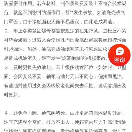
防漏密封作用。若在材料、制作质量及安装上不符合技术规
范，就起不到密封防漏作用，甚**发生事故。如油底壳或气
门罩盖，由于接触面积大而不易压实，由此造成漏油。
２．车上各类紧固螺母都需按规定的扭矩拧紧。过松压不紧
衬垫会渗漏；过紧又会使螺孔周围金属凸起或将丝扣拧滑而
引起漏油。另外，油底壳放油螺塞若未拧紧或回松脱落，容
易造成机油流失，继而发生“烧瓦抱轴”的机损事故。
３．及时更换失效油封。车上很多动置部位（如油封、Ｏ型
圈）会因安装不妥，轴颈与油封刃口不同心，偏摆而甩油。
有些油封使用过久会因橡胶老化而失去弹性。发现渗漏应及
时更新。
４．避免单向阀、通气阀堵死。由此引起箱壳内温度升高，
油气充满整个空间、排放不出去，使箱壳内压力升高润滑油
消耗增加和更换周期缩短。发动机通气系统堵塞后，增加了