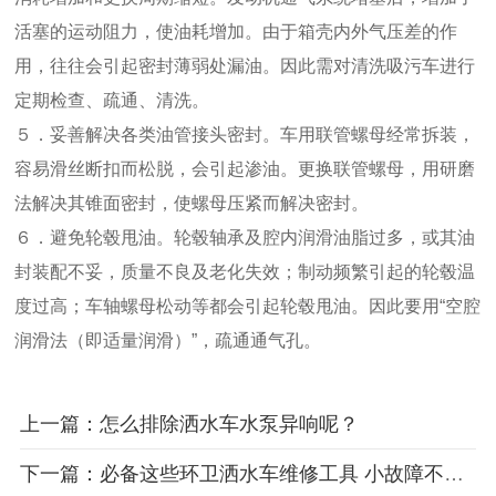
活塞的运动阻力，使油耗增加。由于箱壳内外气压差的作
用，往往会引起密封薄弱处漏油。因此需对清洗吸污车进行
定期检查、疏通、清洗。
５．妥善解决各类油管接头密封。车用联管螺母经常拆装，
容易滑丝断扣而松脱，会引起渗油。更换联管螺母，用研磨
法解决其锥面密封，使螺母压紧而解决密封。
６．避免轮毂甩油。轮毂轴承及腔内润滑油脂过多，或其油
封装配不妥，质量不良及老化失效；制动频繁引起的轮毂温
度过高；车轴螺母松动等都会引起轮毂甩油。因此要用“空腔
润滑法（即适量润滑）”，疏通通气孔。
上一篇：怎么排除洒水车水泵异响呢？
下一篇：必备这些环卫洒水车维修工具 小故障不用怕